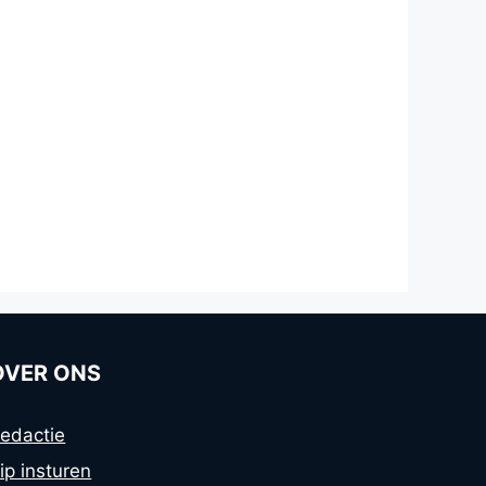
OVER ONS
edactie
ip insturen