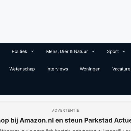
Politiek
Mens, Dier & Natuur
Sport
Wetenschap
Interviews
Woningen
Vacature
ADVERTENTIE
op bij Amazon.nl en steun Parkstad Actu
anneer je via onze link bestelt, ontvangen wij mogelijk een 