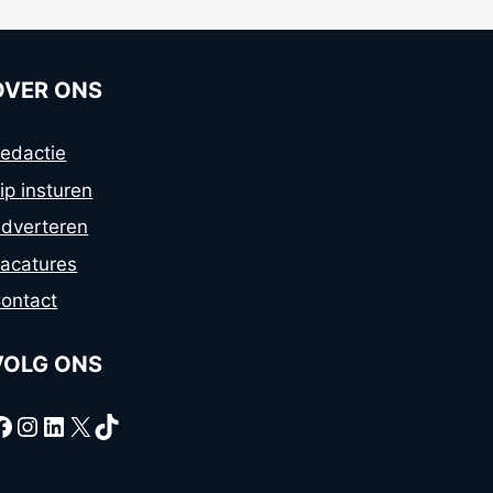
OVER ONS
edactie
ip insturen
dverteren
acatures
ontact
VOLG ONS
Facebook
Instagram
LinkedIn
X
TikTok