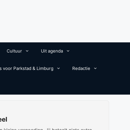
Cultuur
Uit agenda
s voor Parkstad & Limburg
Redactie
eel
kleine vergoeding. Jij betaalt niets extra.