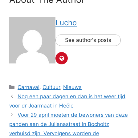
Lucho
See author's posts
Categorieën
Carnaval
,
Cultuur
,
Nieuws
Nog een paar dagen en dan is het weer tijd
voor dr Joarmaat in Heële
Voor 29 april moeten de bewoners van deze
panden aan de Julianastraat in Bocholtz
verhuisd zijn. Vervolgens worden de