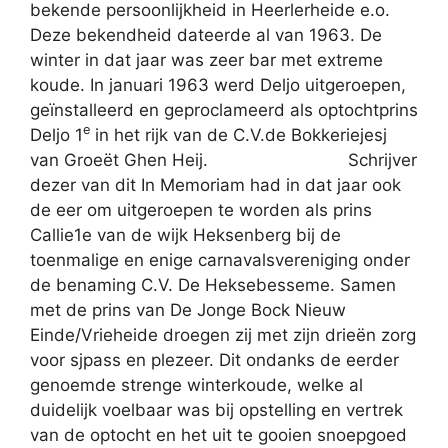
bekende persoonlijkheid in Heerlerheide e.o.
Deze bekendheid dateerde al van 1963. De
winter in dat jaar was zeer bar met extreme
koude. In januari 1963 werd Deljo uitgeroepen,
geïnstalleerd en geproclameerd als optochtprins
e
Deljo 1
in het rijk van de C.V.de Bokkeriejesj
van Groeët Ghen Heij.
Schrijver
dezer van dit In Memoriam had in dat jaar ook
de eer om uitgeroepen te worden als prins
Callie1e van de wijk Heksenberg bij de
toenmalige en enige carnavalsvereniging onder
de benaming C.V. De Heksebesseme. Samen
met de prins van De Jonge Bock Nieuw
Einde/Vrieheide droegen zij met zijn drieën zorg
voor sjpass en plezeer. Dit ondanks de eerder
genoemde strenge winterkoude, welke al
duidelijk voelbaar was bij opstelling en vertrek
van de optocht en het uit te gooien snoepgoed