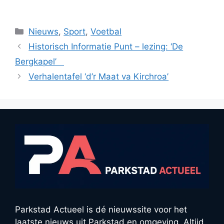
Categorieën
Nieuws
,
Sport
,
Voetbal
Historisch Informatie Punt – lezing: ‘De
Bergkapel’
Verhalentafel ‘d’r Maat va Kirchroa’
Parkstad Actueel is dé nieuwssite voor het
laatste nieuws uit Parkstad en omgeving. Altijd