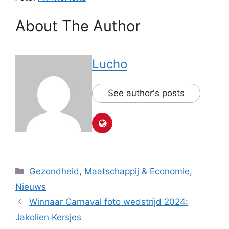
About The Author
Lucho
See author's posts
Categorieën
Gezondheid
,
Maatschappij & Economie
,
Nieuws
Winnaar Carnaval foto wedstrijd 2024:
Jakolien Kersjes