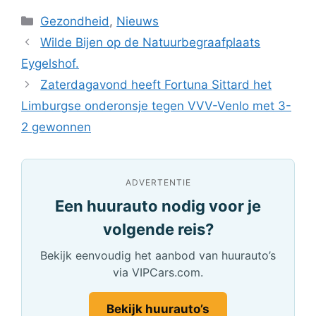
Categorieën
Gezondheid
,
Nieuws
Wilde Bijen op de Natuurbegraafplaats
Eygelshof.
Zaterdagavond heeft Fortuna Sittard het
Limburgse onderonsje tegen VVV-Venlo met 3-
2 gewonnen
ADVERTENTIE
Een huurauto nodig voor je
volgende reis?
Bekijk eenvoudig het aanbod van huurauto’s
via VIPCars.com.
Bekijk huurauto’s