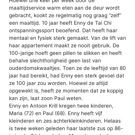
Hoewel drie keer per week door de
maaltijdservice warm eten aan de deur wordt
gebracht, kookt ze regelmatig nog graag “zelf”
een maaltijd. 10 jaar heeft Enny de Tai Chi
ontspanningssport beoefend. Dat heeft haar
mentaal en fysiek sterk gemaakt. Van de lift van
haar appartement maakt ze nooit gebruik. De
100-jarige hoeft geen pillen te slikken en heeft
behalve slechthorigheid geen last van
ouderdomskwaaltjes. Toen ze de leeftijd van 80
jaar had bereikt, had Enny een sterk gevoel dat
ze 100 jaar zou worden. Hoewel ze altijd
opgewekt is, heeft ze momenten dat ze koppig
kan zijn, laat zoon Paul weten.
Enny en Antoon Krill kregen twee kinderen,
Maria (72) en Paul (68). Enny heeft vijf
kleinderen en zes achterkleinkinderen. Helaas
is twee weken geleden haar laatste zus op 86-