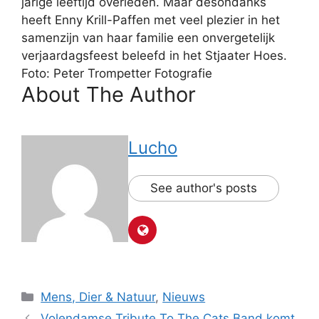
jarige leeftijd overleden. Maar desondanks
heeft Enny Krill-Paffen met veel plezier in het
samenzijn van haar familie een onvergetelijk
verjaardagsfeest beleefd in het Stjaater Hoes.
Foto: Peter Trompetter Fotografie
About The Author
Lucho
See author's posts
Categorieën
Mens, Dier & Natuur
,
Nieuws
Volendamse Tribute To The Cats Band komt