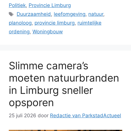
Politiek
,
Provincie Limburg
Tags
Duurzaamheid
,
leefomgeving
,
natuur
,
planoloog
,
provincie limburg
,
ruimtelijke
ordening
,
Woningbouw
Slimme camera’s
moeten natuurbranden
in Limburg sneller
opsporen
25 juli 2026
door
Redactie van ParkstadActueel