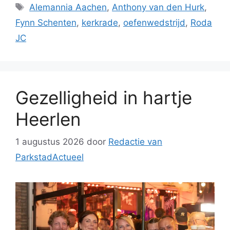
Tags
Alemannia Aachen
,
Anthony van den Hurk
,
Fynn Schenten
,
kerkrade
,
oefenwedstrijd
,
Roda
JC
Gezelligheid in hartje
Heerlen
1 augustus 2026
door
Redactie van
ParkstadActueel