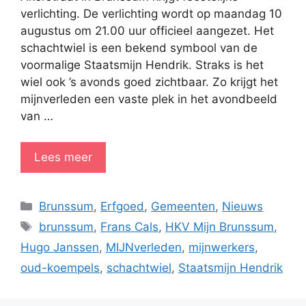
verlichting. De verlichting wordt op maandag 10
augustus om 21.00 uur officieel aangezet. Het
schachtwiel is een bekend symbool van de
voormalige Staatsmijn Hendrik. Straks is het
wiel ook ’s avonds goed zichtbaar. Zo krijgt het
mijnverleden een vaste plek in het avondbeeld
van …
Lees meer
Categorieën
Brunssum
,
Erfgoed
,
Gemeenten
,
Nieuws
Tags
brunssum
,
Frans Cals
,
HKV Mijn Brunssum
,
Hugo Janssen
,
MIJNverleden
,
mijnwerkers
,
oud-koempels
,
schachtwiel
,
Staatsmijn Hendrik