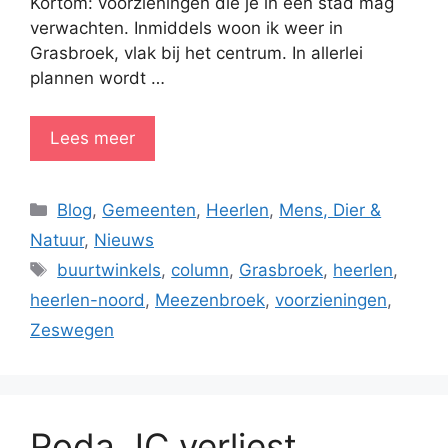
Kortom: voorzieningen die je in een stad mag
verwachten. Inmiddels woon ik weer in
Grasbroek, vlak bij het centrum. In allerlei
plannen wordt …
Lees meer
Categorieën
Blog
,
Gemeenten
,
Heerlen
,
Mens, Dier &
Natuur
,
Nieuws
Tags
buurtwinkels
,
column
,
Grasbroek
,
heerlen
,
heerlen-noord
,
Meezenbroek
,
voorzieningen
,
Zeswegen
Roda JC verliest