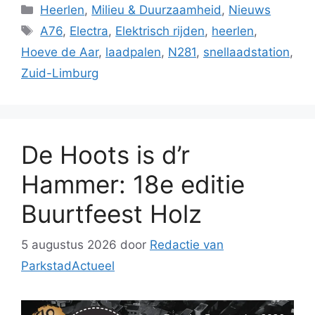
Categorieën
Heerlen
,
Milieu & Duurzaamheid
,
Nieuws
Tags
A76
,
Electra
,
Elektrisch rijden
,
heerlen
,
Hoeve de Aar
,
laadpalen
,
N281
,
snellaadstation
,
Zuid-Limburg
De Hoots is d’r
Hammer: 18e editie
Buurtfeest Holz
5 augustus 2026
door
Redactie van
ParkstadActueel