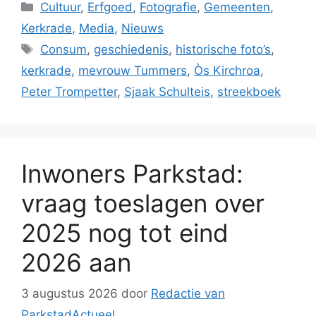
Categorieën
Cultuur
,
Erfgoed
,
Fotografie
,
Gemeenten
,
Kerkrade
,
Media
,
Nieuws
Tags
Consum
,
geschiedenis
,
historische foto’s
,
kerkrade
,
mevrouw Tummers
,
Òs Kirchroa
,
Peter Trompetter
,
Sjaak Schulteis
,
streekboek
Inwoners Parkstad:
vraag toeslagen over
2025 nog tot eind
2026 aan
3 augustus 2026
door
Redactie van
ParkstadActueel