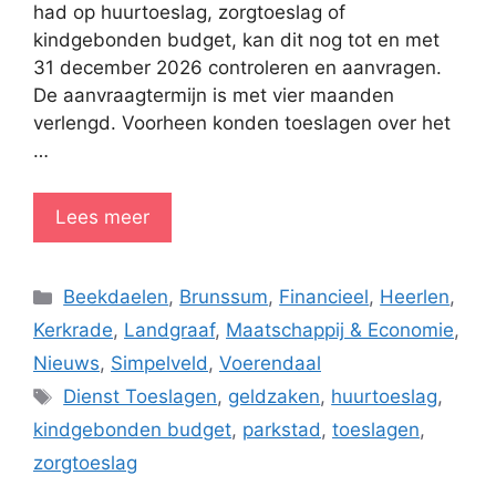
had op huurtoeslag, zorgtoeslag of
kindgebonden budget, kan dit nog tot en met
31 december 2026 controleren en aanvragen.
De aanvraagtermijn is met vier maanden
verlengd. Voorheen konden toeslagen over het
…
Lees meer
Categorieën
Beekdaelen
,
Brunssum
,
Financieel
,
Heerlen
,
Kerkrade
,
Landgraaf
,
Maatschappij & Economie
,
Nieuws
,
Simpelveld
,
Voerendaal
Tags
Dienst Toeslagen
,
geldzaken
,
huurtoeslag
,
kindgebonden budget
,
parkstad
,
toeslagen
,
zorgtoeslag