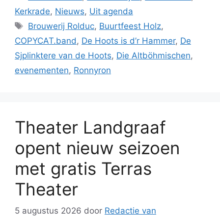
Kerkrade
,
Nieuws
,
Uit agenda
Tags
Brouwerij Rolduc
,
Buurtfeest Holz
,
COPYCAT.band
,
De Hoots is d’r Hammer
,
De
Sjplinktere van de Hoots
,
Die Altböhmischen
,
evenementen
,
Ronnyron
Theater Landgraaf
opent nieuw seizoen
met gratis Terras
Theater
5 augustus 2026
door
Redactie van