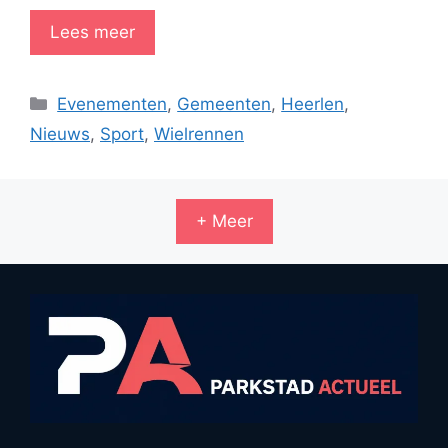
Lees meer
Categorieën
Evenementen
,
Gemeenten
,
Heerlen
,
Nieuws
,
Sport
,
Wielrennen
+ Meer