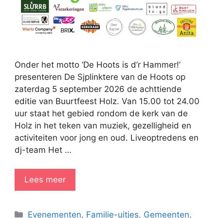
Onder het motto ‘De Hoots is d’r Hammer!’
presenteren De Sjplinktere van de Hoots op
zaterdag 5 september 2026 de achttiende
editie van Buurtfeest Holz. Van 15.00 tot 24.00
uur staat het gebied rondom de kerk van de
Holz in het teken van muziek, gezelligheid en
activiteiten voor jong en oud. Liveoptredens en
dj-team Het …
Lees meer
Categorieën
Evenementen
,
Familie-uitjes
,
Gemeenten
,