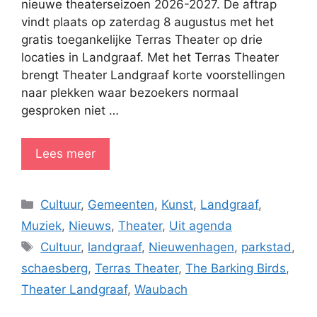
nieuwe theaterseizoen 2026-2027. De aftrap
vindt plaats op zaterdag 8 augustus met het
gratis toegankelijke Terras Theater op drie
locaties in Landgraaf. Met het Terras Theater
brengt Theater Landgraaf korte voorstellingen
naar plekken waar bezoekers normaal
gesproken niet …
Lees meer
Categorieën
Cultuur
,
Gemeenten
,
Kunst
,
Landgraaf
,
Muziek
,
Nieuws
,
Theater
,
Uit agenda
Tags
Cultuur
,
landgraaf
,
Nieuwenhagen
,
parkstad
,
schaesberg
,
Terras Theater
,
The Barking Birds
,
Theater Landgraaf
,
Waubach