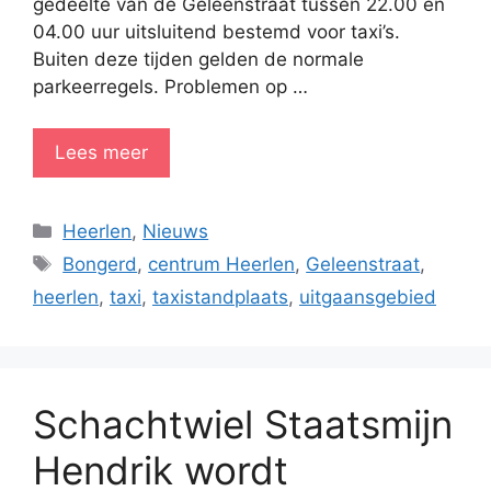
gedeelte van de Geleenstraat tussen 22.00 en
04.00 uur uitsluitend bestemd voor taxi’s.
Buiten deze tijden gelden de normale
parkeerregels. Problemen op …
Lees meer
Categorieën
Heerlen
,
Nieuws
Tags
Bongerd
,
centrum Heerlen
,
Geleenstraat
,
heerlen
,
taxi
,
taxistandplaats
,
uitgaansgebied
Schachtwiel Staatsmijn
Hendrik wordt