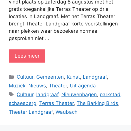
vindt plaats op zaterdag 8 augustus met het
gratis toegankelijke Terras Theater op drie
locaties in Landgraaf. Met het Terras Theater
brengt Theater Landgraaf korte voorstellingen
naar plekken waar bezoekers normaal
gesproken niet …
Lees meer
Categorieën
Cultuur
,
Gemeenten
,
Kunst
,
Landgraaf
,
Muziek
,
Nieuws
,
Theater
,
Uit agenda
Tags
Cultuur
,
landgraaf
,
Nieuwenhagen
,
parkstad
,
schaesberg
,
Terras Theater
,
The Barking Birds
,
Theater Landgraaf
,
Waubach