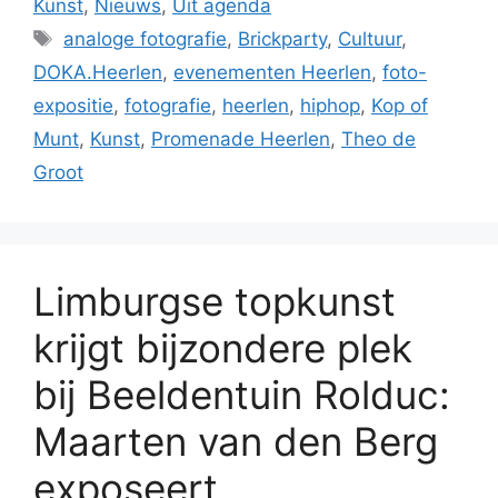
Kunst
,
Nieuws
,
Uit agenda
Tags
analoge fotografie
,
Brickparty
,
Cultuur
,
DOKA.Heerlen
,
evenementen Heerlen
,
foto-
expositie
,
fotografie
,
heerlen
,
hiphop
,
Kop of
Munt
,
Kunst
,
Promenade Heerlen
,
Theo de
Groot
Limburgse topkunst
krijgt bijzondere plek
bij Beeldentuin Rolduc:
Maarten van den Berg
exposeert