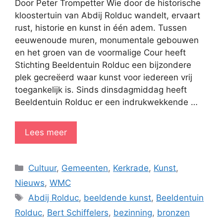
Door Peter Trompetter Wie door de historische
kloostertuin van Abdij Rolduc wandelt, ervaart
rust, historie en kunst in één adem. Tussen
eeuwenoude muren, monumentale gebouwen
en het groen van de voormalige Cour heeft
Stichting Beeldentuin Rolduc een bijzondere
plek gecreëerd waar kunst voor iedereen vrij
toegankelijk is. Sinds dinsdagmiddag heeft
Beeldentuin Rolduc er een indrukwekkende …
Lees meer
Categorieën
Cultuur
,
Gemeenten
,
Kerkrade
,
Kunst
,
Nieuws
,
WMC
Tags
Abdij Rolduc
,
beeldende kunst
,
Beeldentuin
Rolduc
,
Bert Schiffelers
,
bezinning
,
bronzen