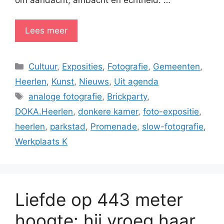
om aandacht, ambacht en echtheid. …
Lees meer
Categorieën
Cultuur
,
Exposities
,
Fotografie
,
Gemeenten
,
Heerlen
,
Kunst
,
Nieuws
,
Uit agenda
Tags
analoge fotografie
,
Brickparty
,
DOKA.Heerlen
,
donkere kamer
,
foto-expositie
,
heerlen
,
parkstad
,
Promenade
,
slow-fotografie
,
Werkplaats K
Liefde op 443 meter
hoogte: hij vroeg haar