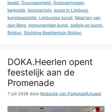
beeld
,
Duurzaamheid
,
Godsvermogen
,
kerkrade
,
kloostertuin
,
kunst in Limburg
,
kunstexpositie
,
Limburgse kunst
,
Maarten van
den Berg
,
monumentale kunst
,
poëzie en kunst
,
Rolduc
,
Stichting Beeldentuin Rolduc
DOKA.Heerlen opent
feestelijk aan de
Promenade
7 juli 2026
door
Redactie van ParkstadActueel