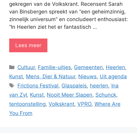
gekregen van de Volkskrant. Recensent Sarah
van Binsbergen spreekt van “een geheimzinnig,
zinnelijk universum” en concludeert enthousiast:
“In Heerlen ziet het er fantastisch …
Lees meer
Categorieën
Cultuur
,
Familie-uitjes
,
Gemeenten
,
Heerlen
,
Kunst
,
Mens, Dier & Natuur
,
Nieuws
,
Uit agenda
Tags
Frictions Festival
,
Glaspaleis
,
heerlen
,
Ina
van Zyl
,
Kunst
,
Nooit Meer Slapen
,
Schunck
,
tentoonstelling
,
Volkskrant
,
VPRO
,
Where Are
You From