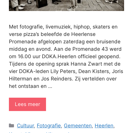
Met fotografie, livemuziek, hiphop, skaters en
verse pizza’s beleefde de Heerlense
Promenade afgelopen zaterdag een bruisende
middag en avond. Aan de Promenade 43 werd
om 16.00 uur DOKA.Heerlen officieel geopend.
Tijdens de opening sprak Hanna Zwart met de
vier DOKA-leden Lily Peters, Dean Kisters, Joris
Hilterman en Jos Reinders. Zij vertelden over
het ontstaan en …
Lees meer
Categorieën
Cultuur
,
Fotografie
,
Gemeenten
,
Heerlen
,