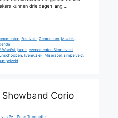
ekers kunnen drie dagen lang …
enementen
,
Festivals
,
Gemeenten
,
Muziek
,
agenda
 Woeësj-joepe
,
evenementen Simpelveld
,
rühschoppen
,
livemuziek
,
Miserabel
,
simpelveld
,
umpelveld
 Showband Corio
 van PA | Peter Trompetter