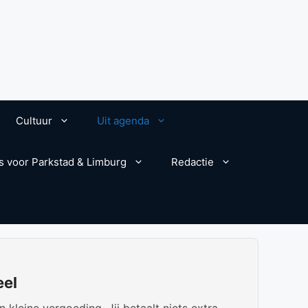
Cultuur
Uit agenda
s voor Parkstad & Limburg
Redactie
eel
kleine vergoeding. Jij betaalt niets extra.