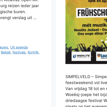
rg reizen ieder jaar
lgische buren.
brengt verslag uit …
ieuws
,
Uit agenda
,
België
,
festivals
,
Kortrijk
,
SIMPELVELD – Simpel
feestweekend vol live
Van vrijdag 18 tot e
Woeësj-joepe het bij
driedaagse festival
plaats op het evenem