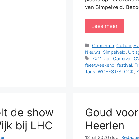
van Simpelveld. Bezo
Lees meer
Categorieën
Concerten
,
Cultuur
,
Ev
Nieuws
,
Simpelveld
,
Uit 
Tags
7x11 jaar
,
Carnaval
,
CV
feestweekend
,
festival
,
F
Tags: WOEËSJ-STOCK
,
Z
lt de show
Goud voor
ijk bij LHC
Heerlen
ter
12 juli 2026
door
Redactie