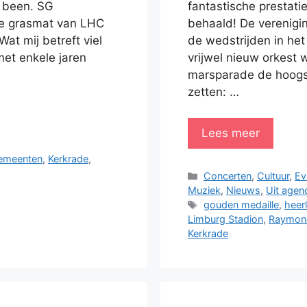
e been. SG
fantastische prestat
de grasmat van LHC
behaald! De verenigi
at mij betreft viel
de wedstrijden in he
met enkele jaren
vrijwel nieuw orkest w
marsparade de hoogst
zetten: …
Lees meer
emeenten
,
Kerkrade
,
Categorieën
Concerten
,
Cultuur
,
Ev
Muziek
,
Nieuws
,
Uit agen
Tags
gouden medaille
,
heer
Limburg Stadion
,
Raymon
Kerkrade