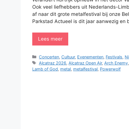
Ook veel liefhebbers uit Nederlands-Limbu
af naar dit grote metalfestival bij onze Be
Parkstad Actueel is dit jaar aanwezig en 
Lees meer
Categorieën
Concerten
,
Cultuur
,
Evenementen
,
Festivals
,
N
Tags
Alcatraz 2026
,
Alcatraz Open Air
,
Arch Enemy
Lamb of God
,
metal
,
metalfestival
,
Powerwolf