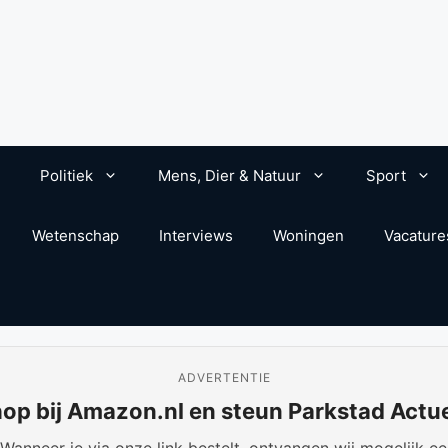
Politiek
Mens, Dier & Natuur
Sport
Wetenschap
Interviews
Woningen
Vacature
ADVERTENTIE
op bij Amazon.nl en steun Parkstad Actu
anneer je via onze link bestelt, ontvangen wij mogelijk een 