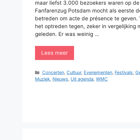
maar liefst 3.000 bezoekers waren op d
Fanfarenzug Potsdam mocht als eerste 
betreden om acte de présence te geven. W
het optreden tegen, zeker in vergelijking 
geleden. Er was weinig …
Lees meer
Categorieën
Concerten
,
Cultuur
,
Evenementen
,
Festivals
,
G
Muziek
,
Nieuws
,
Uit agenda
,
WMC