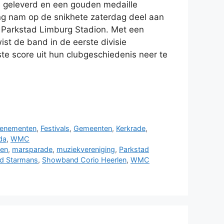
ie geleverd en een gouden medaille
ng nam op de snikhete zaterdag deel aan
t Parkstad Limburg Stadion. Met een
ist de band in de eerste divisie
e score uit hun clubgeschiedenis neer te
enementen
,
Festivals
,
Gemeenten
,
Kerkrade
,
da
,
WMC
len
,
marsparade
,
muziekvereniging
,
Parkstad
d Starmans
,
Showband Corio Heerlen
,
WMC