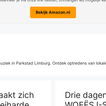
Bekijk Amazon.nl
muziek in Parkstad Limburg. Ontdek optredens van lokale,
aakt zich
Drie dagen
keiharde
WOEËSJ-ST