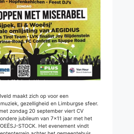
veld maakt zich op voor een
muziek, gezelligheid en Limburgse sfeer.
n met zondag 20 september viert CV
zondere jubileum van 7×11 jaar met het
 WOEËSJ-STOCK. Het evenement vindt
ententerrein achter het gemeentehuis