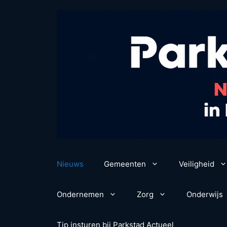
Ga
naar
de
inhoud
Nieuws
Gemeenten
Veiligheid
Ondernemen
Zorg
Onderwijs
Tip insturen bij Parkstad Actueel