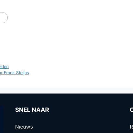
erlen
r Frank Steijns
SNEL NAAR
Nieuws
R