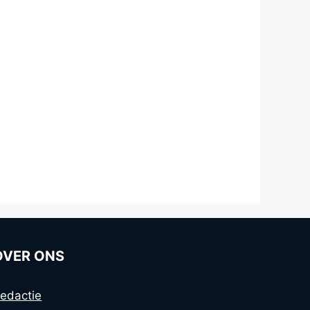
OVER ONS
edactie