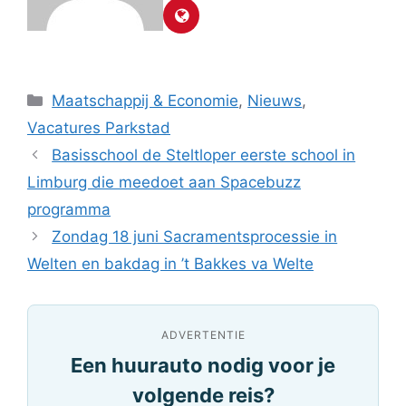
Categorieën
Maatschappij & Economie
,
Nieuws
,
Vacatures Parkstad
Basisschool de Steltloper eerste school in
Limburg die meedoet aan Spacebuzz
programma
Zondag 18 juni Sacramentsprocessie in
Welten en bakdag in ’t Bakkes va Welte
ADVERTENTIE
Een huurauto nodig voor je
volgende reis?