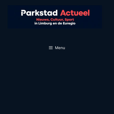
Ga
naar
de
inhoud
Menu