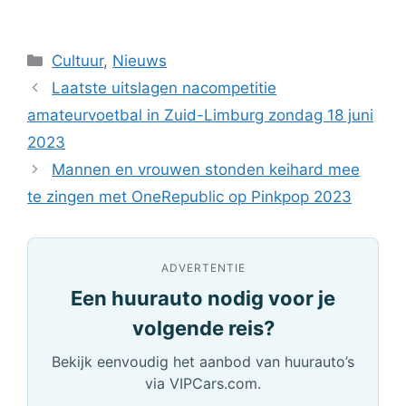
Categorieën
Cultuur
,
Nieuws
Laatste uitslagen nacompetitie
amateurvoetbal in Zuid-Limburg zondag 18 juni
2023
Mannen en vrouwen stonden keihard mee
te zingen met OneRepublic op Pinkpop 2023
ADVERTENTIE
Een huurauto nodig voor je
volgende reis?
Bekijk eenvoudig het aanbod van huurauto’s
via VIPCars.com.