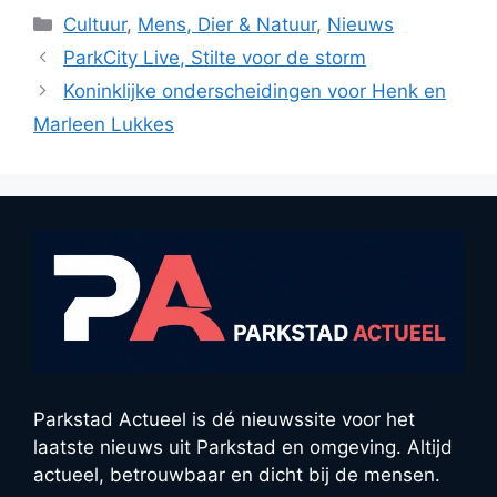
Categorieën
Cultuur
,
Mens, Dier & Natuur
,
Nieuws
ParkCity Live, Stilte voor de storm
Koninklijke onderscheidingen voor Henk en
Marleen Lukkes
Parkstad Actueel is dé nieuwssite voor het
laatste nieuws uit Parkstad en omgeving. Altijd
actueel, betrouwbaar en dicht bij de mensen.