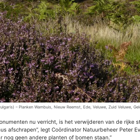
 vulgaris) – Planken Wambuis, Nieuw Reemst, Ede, Veluwe, Zuid Veluwe, Ge
enten nu verricht, is het verwijderen van de rijke str
s afschrapen”, legt Coördinator Natuurbeheer Peter Ev
ar nog geen andere planten of bomen staan.”