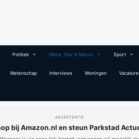
Politiek
Mens, Dier & Natuur
Sport
Wetenschap
Interviews
Woningen
Vacature
ADVERTENTIE
op bij Amazon.nl en steun Parkstad Actu
anneer je via onze link bestelt, ontvangen wij mogelijk een 