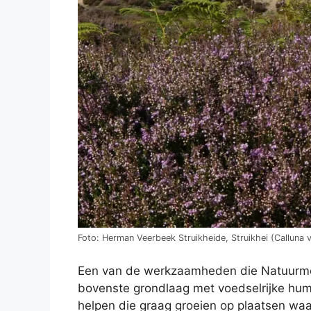
Foto: Herman Veerbeek Struikheide, Struikhei (Calluna
Een van de werkzaamheden die Natuurmonum
bovenste grondlaag met voedselrijke humu
helpen die graag groeien op plaatsen wa