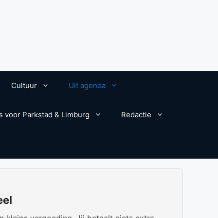
Cultuur
Uit agenda
s voor Parkstad & Limburg
Redactie
eel
kleine vergoeding. Jij betaalt niets extra.