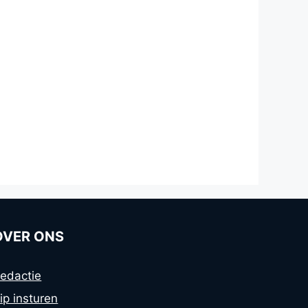
OVER ONS
edactie
ip insturen