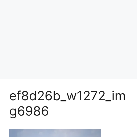
ef8d26b_w1272_im
g6986