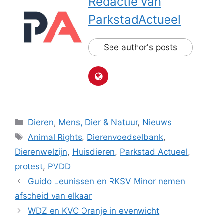
Redactie van
ParkstadActueel
See author's posts
Categorieën
Dieren
,
Mens, Dier & Natuur
,
Nieuws
Tags
Animal Rights
,
Dierenvoedselbank
,
Dierenwelzijn
,
Huisdieren
,
Parkstad Actueel
,
protest
,
PVDD
Guido Leunissen en RKSV Minor nemen
afscheid van elkaar
WDZ en KVC Oranje in evenwicht