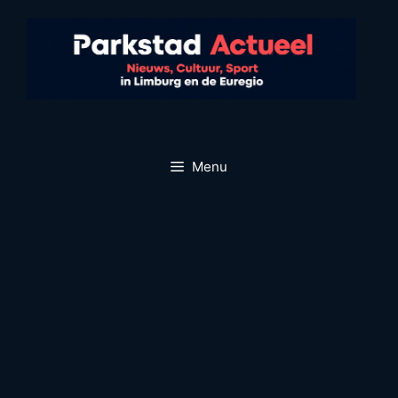
Ga
naar
de
inhoud
Menu