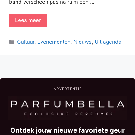
band verscheen pas na ruim een …
Lees meer
Categorieën
Cultuur
,
Evenementen
,
Nieuws
,
Uit agenda
ADVERTENTIE
Ontdek jouw nieuwe favoriete geur