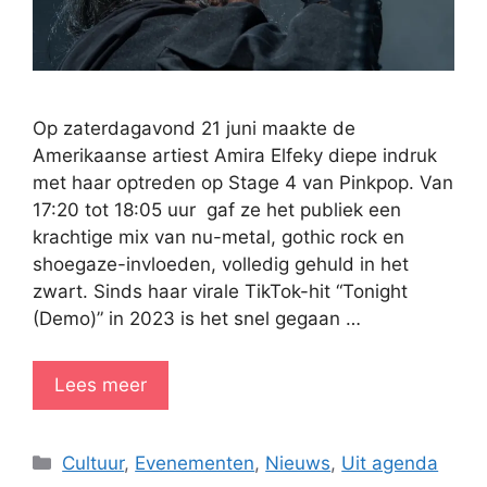
Op zaterdagavond 21 juni maakte de
Amerikaanse artiest Amira Elfeky diepe indruk
met haar optreden op Stage 4 van Pinkpop. Van
17:20 tot 18:05 uur gaf ze het publiek een
krachtige mix van nu-metal, gothic rock en
shoegaze-invloeden, volledig gehuld in het
zwart. Sinds haar virale TikTok-hit “Tonight
(Demo)” in 2023 is het snel gegaan …
Lees meer
Categorieën
Cultuur
,
Evenementen
,
Nieuws
,
Uit agenda