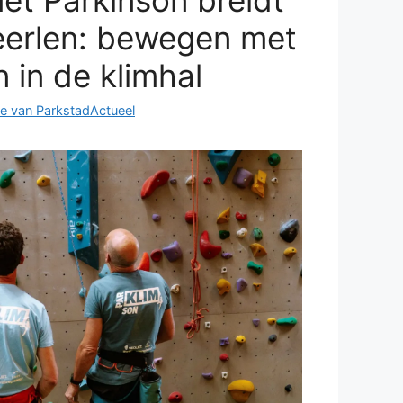
et Parkinson breidt
eerlen: bewegen met
 in de klimhal
e van ParkstadActueel