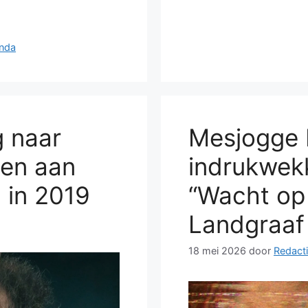
enda
g naar
Mesjogge 
gen aan
indrukwekk
 in 2019
“Wacht op 
Landgraaf
18 mei 2026
door
Redacti