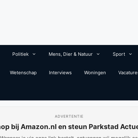
Politiek
Mens, Dier & Natuur
Sport
Wetenschap
Interviews
Woningen
Vacature
ADVERTENTIE
op bij Amazon.nl en steun Parkstad Actu
anneer je via onze link bestelt, ontvangen wij mogelijk een 