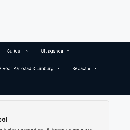
Cultuur
Uit agenda
s voor Parkstad & Limburg
Redactie
eel
kleine vergoeding. Jij betaalt niets extra.