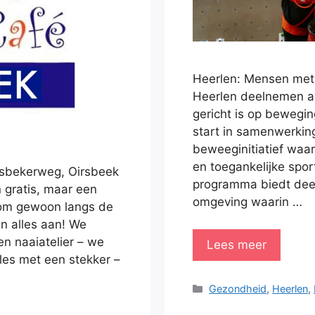
Heerlen: Mensen met 
Heerlen deelnemen a
gericht is op bewegin
start in samenwerki
beweeginitiatief waar
en toegankelijke spo
irsbekerweg, Oirsbeek
programma biedt deel
n gratis, maar een
omgeving waarin …
 Kom gewoon langs de
n alles aan! We
n naaiatelier – we
Lees meer
les met een stekker –
Categorieën
Gezondheid
,
Heerlen
,