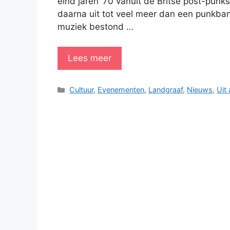
eind jaren ’70 vanuit de Britse post-pun
daarna uit tot veel meer dan een punkba
muziek bestond …
Lees meer
Categorieën
Cultuur
,
Evenementen
,
Landgraaf
,
Nieuws
,
Uit