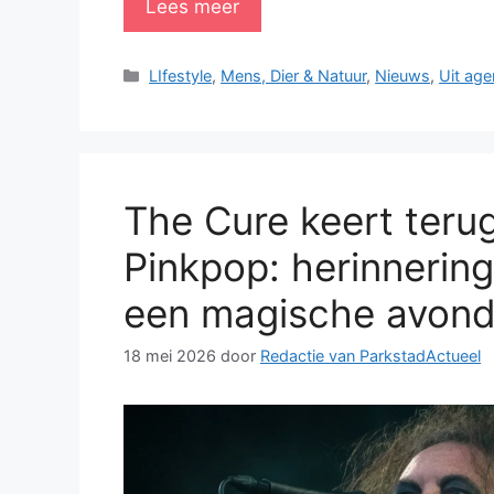
Lees meer
Categorieën
LIfestyle
,
Mens, Dier & Natuur
,
Nieuws
,
Uit ag
The Cure keert teru
Pinkpop: herinnerin
een magische avond
18 mei 2026
door
Redactie van ParkstadActueel