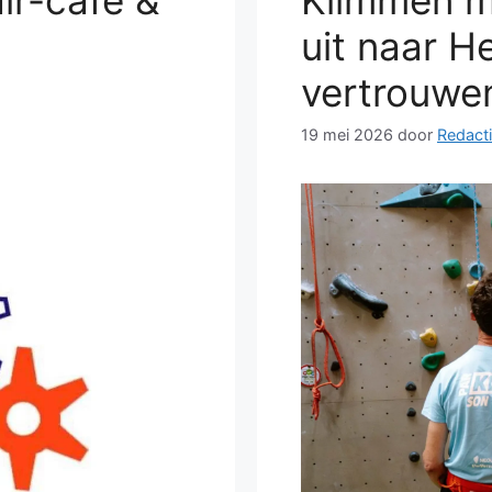
ir-cafe &
Klimmen m
uit naar H
vertrouwen
19 mei 2026
door
Redacti