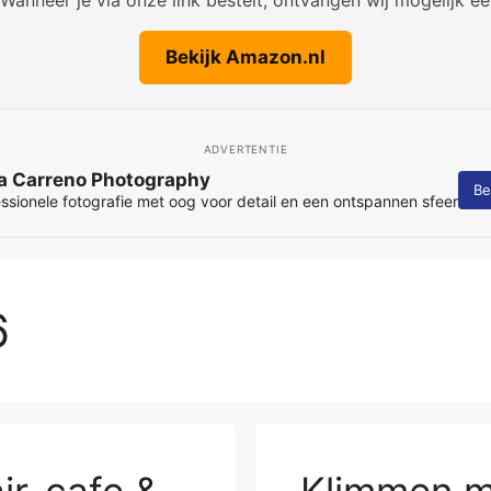
Bekijk Amazon.nl
ADVERTENTIE
Adverteren op Parkstad Actueel
Be
Bereik lezers in Parkstad met een lokale advertentie
6