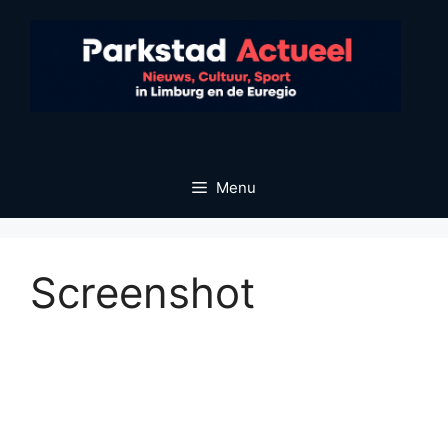
Ga
naar
de
inhoud
Menu
Screenshot