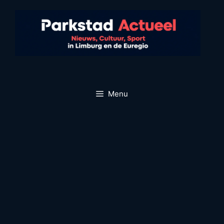
Ga
naar
de
inhoud
Menu