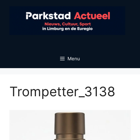
Ga
naar
de
inhoud
Menu
Trompetter_3138