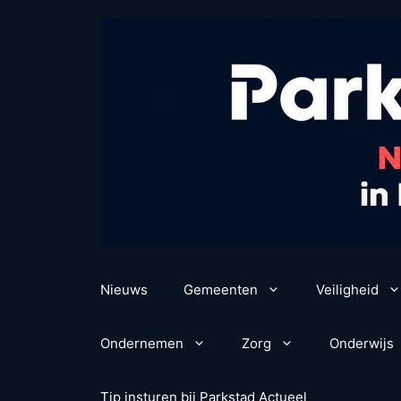
Ga
naar
de
inhoud
Nieuws
Gemeenten
Veiligheid
Ondernemen
Zorg
Onderwijs
Tip insturen bij Parkstad Actueel