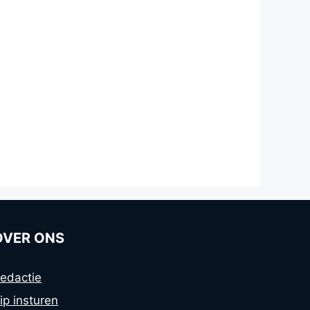
OVER ONS
edactie
ip insturen