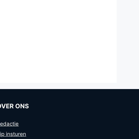
OVER ONS
edactie
ip insturen