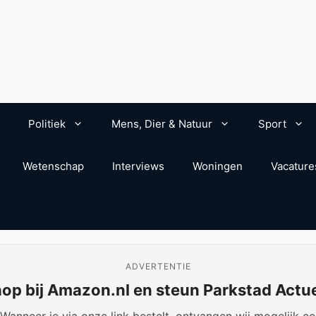
Politiek
Mens, Dier & Natuur
Sport
Wetenschap
Interviews
Woningen
Vacature
ADVERTENTIE
op bij Amazon.nl en steun Parkstad Actu
anneer je via onze link bestelt, ontvangen wij mogelijk een 