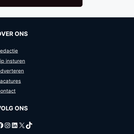
OVER ONS
edactie
ip insturen
dverteren
acatures
ontact
VOLG ONS
Facebook
Instagram
LinkedIn
X
TikTok