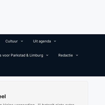
Cultuur
Uit agenda
s voor Parkstad & Limburg
Redactie
eel
kleine vergoeding. Jij betaalt niets extra.