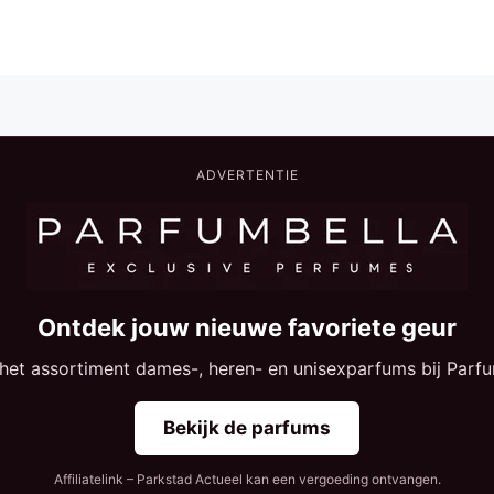
ADVERTENTIE
Ontdek jouw nieuwe favoriete geur
 het assortiment dames-, heren- en unisexparfums bij Parfu
Bekijk de parfums
Affiliatelink – Parkstad Actueel kan een vergoeding ontvangen.