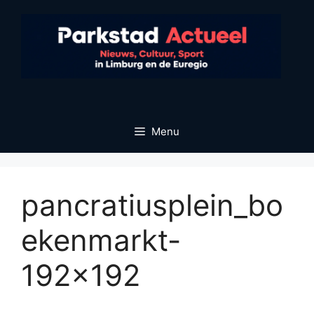
Ga
naar
de
inhoud
Menu
pancratiusplein_bo
ekenmarkt-
192×192