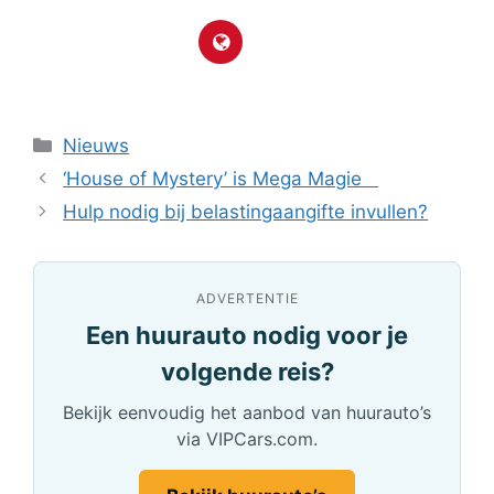
Categorieën
Nieuws
‘House of Mystery’ is Mega Magie
Hulp nodig bij belastingaangifte invullen?
ADVERTENTIE
Een huurauto nodig voor je
volgende reis?
Bekijk eenvoudig het aanbod van huurauto’s
via VIPCars.com.