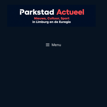
Ga
naar
de
inhoud
Menu