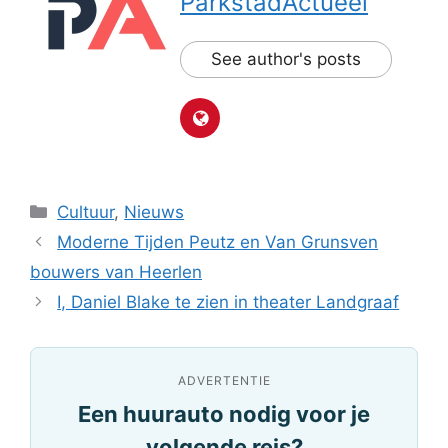
ParkstadActueel
See author's posts
Categorieën
Cultuur
,
Nieuws
Moderne Tijden Peutz en Van Grunsven
bouwers van Heerlen
I, Daniel Blake te zien in theater Landgraaf
ADVERTENTIE
Een huurauto nodig voor je
volgende reis?