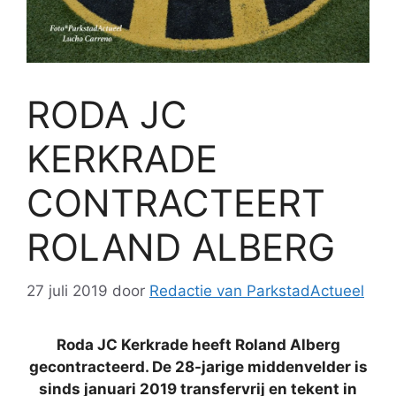
RODA JC
KERKRADE
CONTRACTEERT
ROLAND ALBERG
27 juli 2019
door
Redactie van ParkstadActueel
Roda JC Kerkrade heeft Roland Alberg
gecontracteerd. De 28-jarige middenvelder is
sinds januari 2019 transfervrij en tekent in