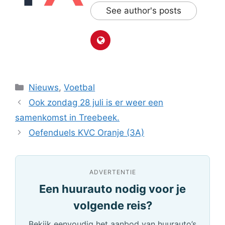
See author's posts
Categorieën
Nieuws
,
Voetbal
Ook zondag 28 juli is er weer een
samenkomst in Treebeek.
Oefenduels KVC Oranje (3A)
ADVERTENTIE
Een huurauto nodig voor je
volgende reis?
Bekijk eenvoudig het aanbod van huurauto’s