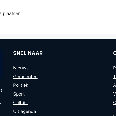
e plaatsen.
SNEL NAAR
Nieuws
R
Gemeenten
T
Politiek
A
t
Sport
V
Cultuur
C
e
Uit agenda