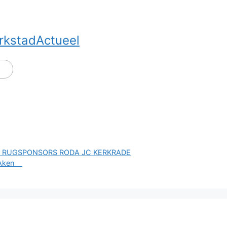
rkstadActueel
C RUGSPONSORS RODA JC KERKRADE
in Aken