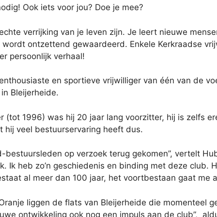
 nodig! Ook iets voor jou? Doe je mee?
 echte verrijking van je leven zijn. Je leert nieuwe men
lp wordt ontzettend gewaardeerd. Enkele Kerkraadse vrij
r persoonlijk verhaal!
nthousiaste en sportieve vrijwilliger van één van de v
in Bleijerheide.
(tot 1996) was hij 20 jaar lang voorzitter, hij is zelfs e
hij veel bestuurservaring heeft dus.
d-bestuursleden op verzoek terug gekomen”, vertelt Hub.
k. Ik heb zo’n geschiedenis en binding met deze club. He
estaat al meer dan 100 jaar, het voortbestaan gaat me a
Oranje liggen de flats van Bleijerheide die momenteel g
ieuwe ontwikkeling ook nog een impuls aan de club”, al