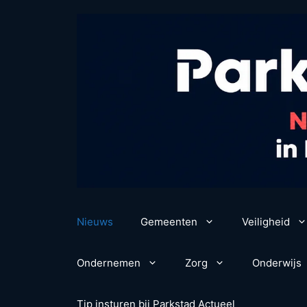
Ga
naar
de
inhoud
Nieuws
Gemeenten
Veiligheid
Ondernemen
Zorg
Onderwijs
Tip insturen bij Parkstad Actueel