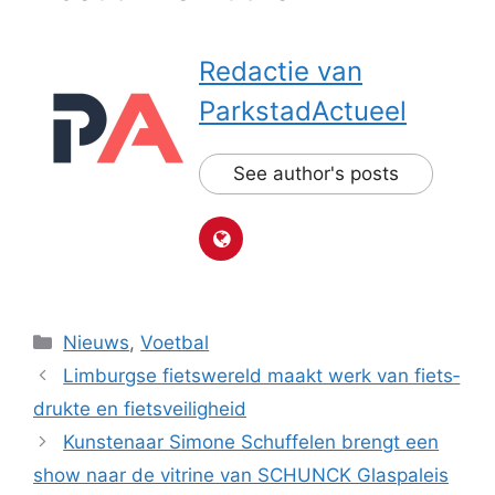
Redactie van
ParkstadActueel
See author's posts
Categorieën
Nieuws
,
Voetbal
Lim­burg­se fiets­we­reld maakt werk van fiets­
druk­te en fiets­vei­lig­heid
Kunstenaar Simone Schuffelen brengt een
show naar de vitrine van SCHUNCK Glaspaleis