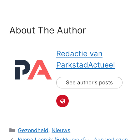
About The Author
Redactie van
ParkstadActueel
See author's posts
Categorieën
Gezondheid
,
Nieuws
Kyona Lacroix (Bekkerveld) : ,,Aan verliezen