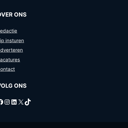
OVER ONS
edactie
ip insturen
dverteren
acatures
ontact
VOLG ONS
Facebook
Instagram
LinkedIn
X
TikTok