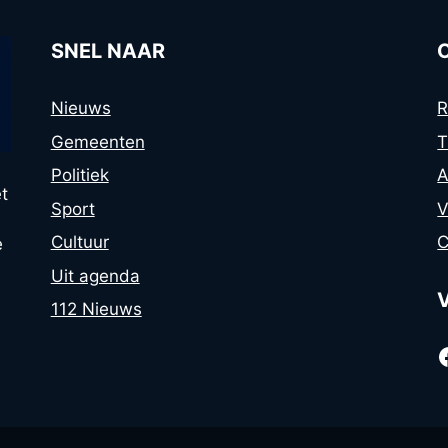
SNEL NAAR
Nieuws
R
Gemeenten
T
Politiek
A
t
Sport
V
Cultuur
C
e
Uit agenda
112 Nieuws