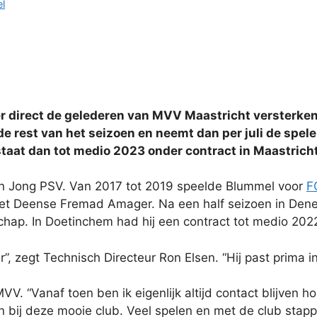
l
 direct de gelederen van MVV Maastricht versterken
 rest van het seizoen en neemt dan per juli de speler
staat dan tot medio 2023 onder contract in Maastricht
n Jong PSV. Van 2017 tot 2019 speelde Blummel voor
F
 het Deense Fremad Amager. Na een half seizoen in Den
chap. In Doetinchem had hij een contract tot medio 202
r”, zegt Technisch Directeur Ron Elsen. “Hij past prima 
VV. “Vanaf toen ben ik eigenlijk altijd contact blijven
en bij deze mooie club. Veel spelen en met de club stap