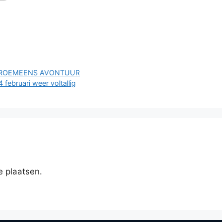
R ROEMEENS AVONTUUR
ebruari weer voltallig
e plaatsen.