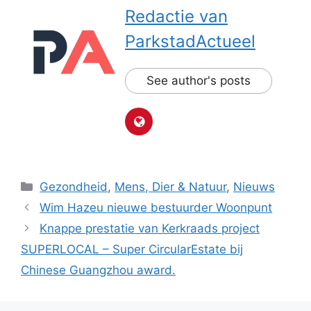
Redactie van
ParkstadActueel
See author's posts
Categorieën
Gezondheid
,
Mens, Dier & Natuur
,
Nieuws
Wim Hazeu nieuwe bestuurder Woonpunt
Knappe prestatie van Kerkraads project
SUPERLOCAL – Super CircularEstate bij
Chinese Guangzhou award.