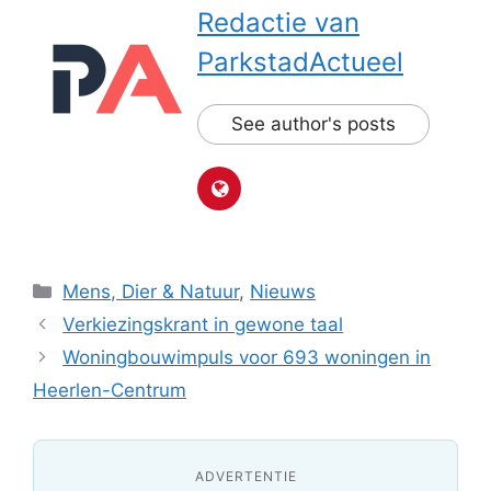
Redactie van
ParkstadActueel
See author's posts
Categorieën
Mens, Dier & Natuur
,
Nieuws
Verkiezingskrant in gewone taal
Wo­ning­bou­wim­puls voor 693 wo­nin­gen in
Heer­len-Cen­trum
ADVERTENTIE