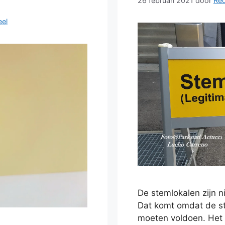
26 februari 2021
door
Red
eel
De stemlokalen zijn n
Dat komt omdat de s
moeten voldoen. Het 