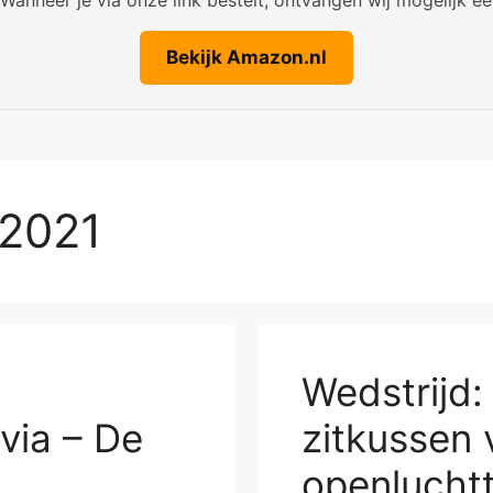
Bekijk Amazon.nl
 2021
Wedstrijd:
via – De
zitkussen 
openluchtt