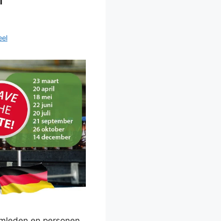
eel
amleden en personen