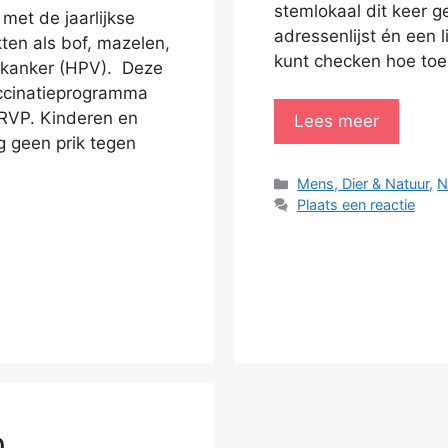
stemlokaal dit keer g
et de jaarlijkse
adressenlijst én een 
kten als bof, mazelen,
kunt checken hoe toeg
skanker (HPV). Deze
vaccinatieprogramma
t RVP. Kinderen en
Lees meer
g geen prik tegen
Categorieën
Mens, Dier & Natuur
,
N
Plaats een reactie
n