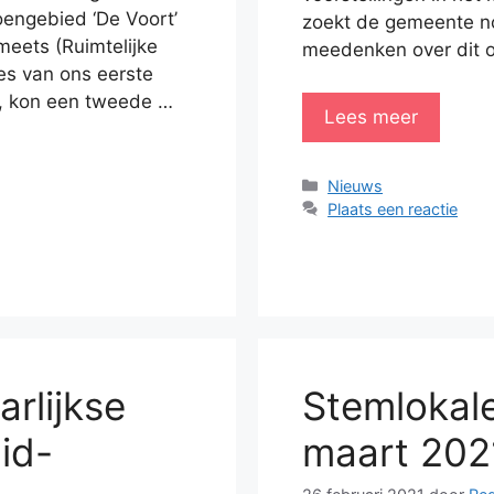
engebied ‘De Voort’
zoekt de gemeente n
meets (Ruimtelijke
meedenken over dit o
ces van ons eerste
, kon een tweede …
Lees meer
Categorieën
Nieuws
Plaats een reactie
arlijkse
Stemlokale
id-
maart 202