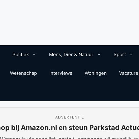
Politiek
Mens, Dier & Natuur
Sport
Wetenschap
Interviews
Woningen
Vacature
ADVERTENTIE
op bij Amazon.nl en steun Parkstad Actu
anneer je via onze link bestelt, ontvangen wij mogelijk een 