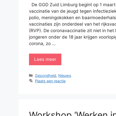
De GGD Zuid Limburg begint op 1 maart m
vaccinatie van de jeugd tegen infectiezie
polio, meningokokken en baarmoederhal
vaccinaties zijn onderdeel van het rijks
(RVP). De coronavaccinatie zit niet in he
jongeren onder de 18 jaar krijgen voorlopi
corona, zo …
Lees meer
Categorieën
Gezondheid
,
Nieuws
Plaats een reactie
Workshop ‘Werken i