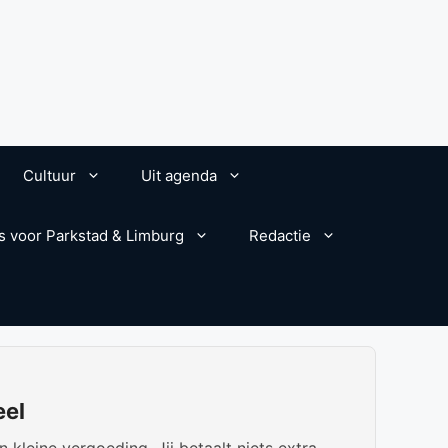
Cultuur
Uit agenda
s voor Parkstad & Limburg
Redactie
eel
kleine vergoeding. Jij betaalt niets extra.