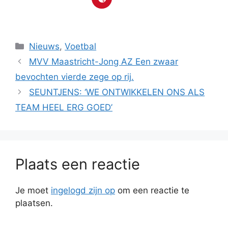
Categorieën
Nieuws
,
Voetbal
MVV Maastricht-Jong AZ Een zwaar
bevochten vierde zege op rij.
SEUNTJENS: ‘WE ONTWIKKELEN ONS ALS
TEAM HEEL ERG GOED’
Plaats een reactie
Je moet
ingelogd zijn op
om een reactie te
plaatsen.