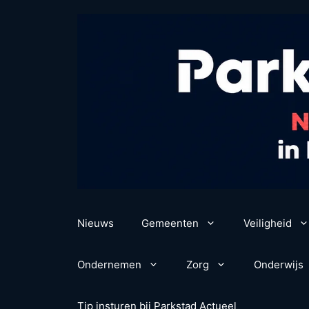
Ga
naar
de
inhoud
Nieuws
Gemeenten
Veiligheid
Ondernemen
Zorg
Onderwijs
Tip insturen bij Parkstad Actueel