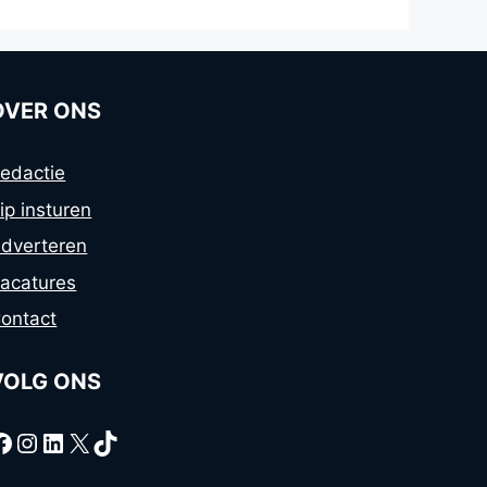
OVER ONS
edactie
ip insturen
dverteren
acatures
ontact
VOLG ONS
Facebook
Instagram
LinkedIn
X
TikTok