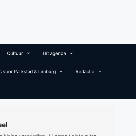
Cultuur
Uit agenda
s voor Parkstad & Limburg
Redactie
eel
kleine vergoeding. Jij betaalt niets extra.