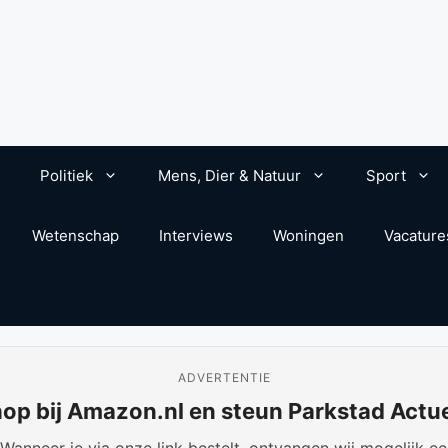
Politiek
Mens, Dier & Natuur
Sport
Wetenschap
Interviews
Woningen
Vacature
ADVERTENTIE
op bij Amazon.nl en steun Parkstad Actu
anneer je via onze link bestelt, ontvangen wij mogelijk een 