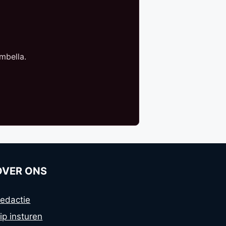
mbella.
OVER ONS
edactie
ip insturen