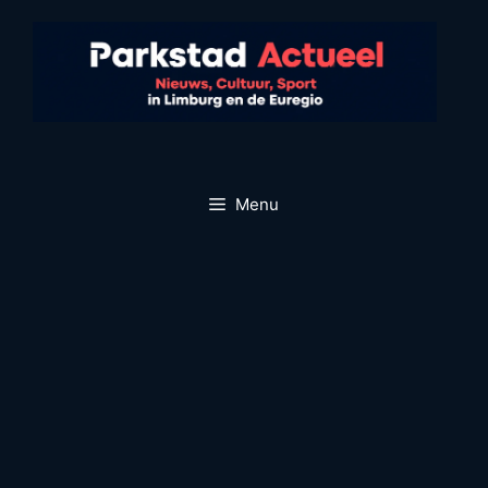
Ga
naar
de
inhoud
Menu