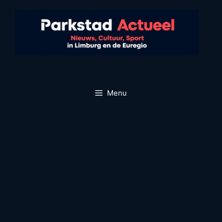
Ga
naar
de
inhoud
Menu