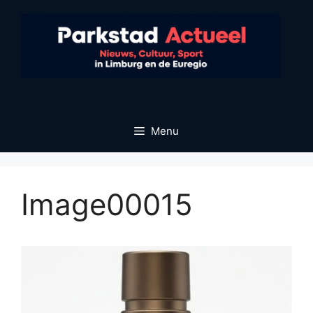
Ga
naar
de
inhoud
Menu
Image00015