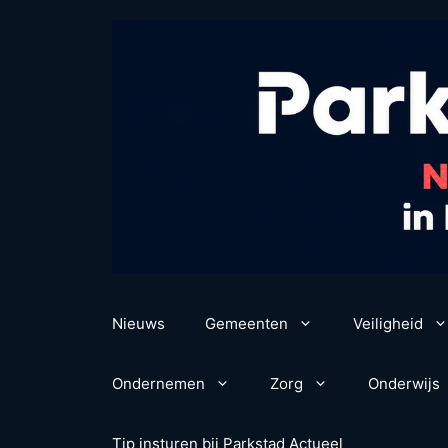
Ga
naar
de
inhoud
Nieuws
Gemeenten
Veiligheid
Ondernemen
Zorg
Onderwijs
Tip insturen bij Parkstad Actueel