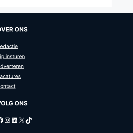
OVER ONS
edactie
ip insturen
dverteren
acatures
ontact
VOLG ONS
Facebook
Instagram
LinkedIn
X
TikTok