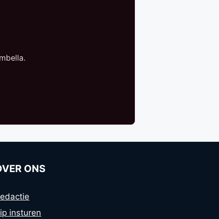
mbella.
OVER ONS
edactie
ip insturen