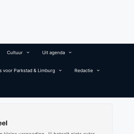
Cultuur
Uit agenda
s voor Parkstad & Limburg
Redactie
eel
kleine vergoeding. Jij betaalt niets extra.