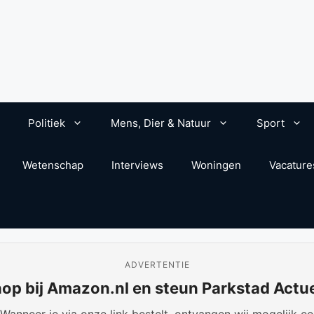
Politiek
Mens, Dier & Natuur
Sport
Wetenschap
Interviews
Woningen
Vacature
ADVERTENTIE
op bij Amazon.nl en steun Parkstad Actu
anneer je via onze link bestelt, ontvangen wij mogelijk een 