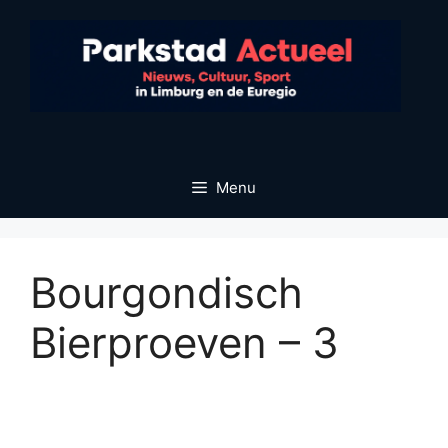
Ga
naar
de
inhoud
Menu
Bourgondisch
Bierproeven – 3