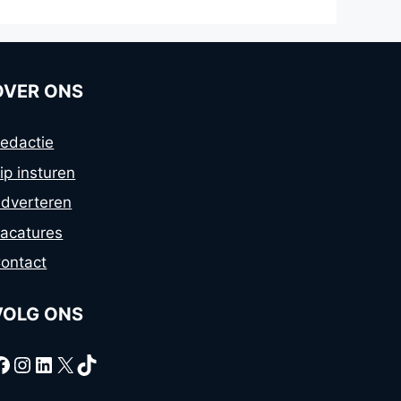
OVER ONS
edactie
ip insturen
dverteren
acatures
ontact
VOLG ONS
Facebook
Instagram
LinkedIn
X
TikTok