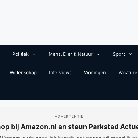
Politiek
Mens, Dier & Natuur
Sport
Wetenschap
Interviews
Woningen
Vacature
ADVERTENTIE
op bij Amazon.nl en steun Parkstad Actu
anneer je via onze link bestelt, ontvangen wij mogelijk een 