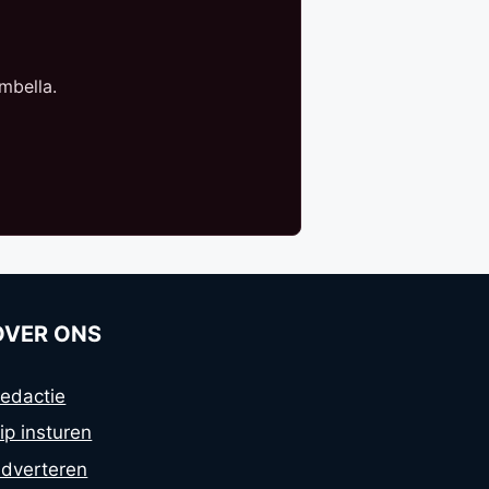
mbella.
OVER ONS
edactie
ip insturen
dverteren