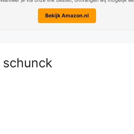
Bekijk Amazon.nl
e schunck