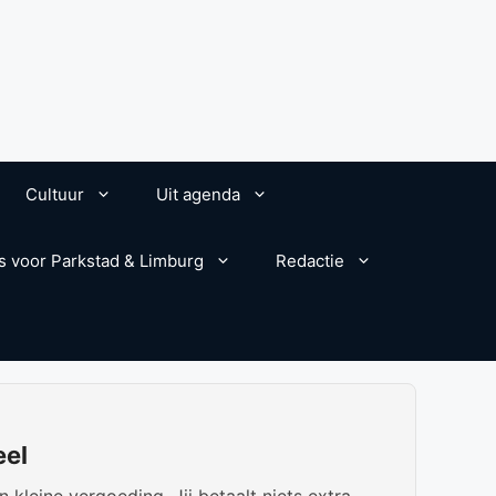
Cultuur
Uit agenda
s voor Parkstad & Limburg
Redactie
eel
kleine vergoeding. Jij betaalt niets extra.